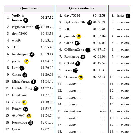
Questo mese
Questa settimana
O
Wolfy is
1.
dave73000
00:43.58
1.
laries
47
1.
00:27.52
brazen
38
2.
BigHeadGriffin
00:46.29
2.
--- vuoto --
17
2.
BigHeadGriffin
00:40.72
17
3.
xilli
00:55.40
3.
--- vuoto --
3.
dave73000
00:43.58
4.
jasoneb
01:03.04
4.
--- vuoto --
65
4.
wyq97
00:53.83
5.
Canon
01:29.03
5.
--- vuoto --
19
5.
xilli
00:55.40
6.
CNBeiyuCong
01:37.17
6.
--- vuoto --
7
6.
barabanpan
00:59.14
58
7.
Rocketdog
02:01.06
7.
--- vuoto --
39
7.
jasoneb
01:03.04
65
8.
6l3edd
02:17.54
8.
--- vuoto --
3
8.
Leci
01:20.29
7
9.
laries
02:30.37
9.
--- vuoto --
47
9.
Canon
01:29.03
19
10.
Odenzon
02:43.10
10.
--- vuoto --
45
10.
MishaVargas
01:34.46
1
11.
--- vuoto ---
--:--
11.
--- vuoto --
11.
CNBeiyuCong
01:37.17
7
12.
--- vuoto ---
--:--
12.
--- vuoto --
12.
fromtheinf
01:37.95
13.
--- vuoto ---
--:--
13.
--- vuoto --
13.
creesa
01:49.33
28
14.
--- vuoto ---
--:--
14.
--- vuoto --
14.
Emzed
01:52.54
85
15.
--- vuoto ---
--:--
15.
--- vuoto --
15.
モグモグ
01:54.64
61
16.
--- vuoto ---
--:--
16.
--- vuoto --
16.
Rocketdog
02:01.06
39
17.
--- vuoto ---
--:--
17.
--- vuoto --
17.
Quon8
02:02.05
18.
--- vuoto ---
--:--
18.
--- vuoto --