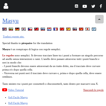
Masyu
Traduci questo sito.
Special thanks to
piropairo
for the translation
Masyu
è un rompicapo di logica con regole semplici.
Le regoles
sono semplici. Si devono tracciare linee tra i punti a formare un singolo percorso
ad anello senza intersezioni o rami. L'anello deve passare attraverso tutti i punti bianchi e
neri in modo che:
- I punti bianchi devono essere attraversati da un tratto dritto, ma il tracciato deve curvare
prima e/o dopo quella cella.
- Viceversa nei punti neri il tracciato deve curvare e, prima e dopo quella cella, deve essere
rettilineo.
Tasto sinistro tra i punti per connetterli o disconnetterli, tasto destro per marcarvi una X.
Video Tutorial
Nascondi le regole
6x6 Facile Masyu
8x8 Facile Masyu