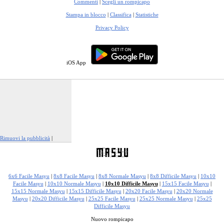
Commenti
|
Scegli un rompicapo
Stampa in blocco
|
Classifica
|
Statistiche
Privacy Policy
iOS App
Rimuovi la pubblicità
|
Segnala questo annuncio
6x6 Facile Masyu
|
8x8 Facile Masyu
|
8x8 Normale Masyu
|
8x8 Difficile Masyu
|
10x10
Facile Masyu
|
10x10 Normale Masyu
|
10x10 Difficile Masyu
|
15x15 Facile Masyu
|
15x15 Normale Masyu
|
15x15 Difficile Masyu
|
20x20 Facile Masyu
|
20x20 Normale
Masyu
|
20x20 Difficile Masyu
|
25x25 Facile Masyu
|
25x25 Normale Masyu
|
25x25
Difficile Masyu
Nuovo rompicapo