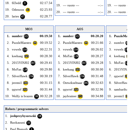
18.
6l3edd
02:17.54
3
19.
--- vuoto ---
--:--
19.
--- vuoto --
19.
Odenzon
02:25.93
45
20.
--- vuoto ---
--:--
20.
--- vuoto --
20.
laries
02:28.77
47
MO3
AO5
A
1.
numbrr
00:19.50
1.
numbrr
00:20.20
1.
PuzzleMaes
322
322
2.
PuzzleMaestro
00:19.52
2.
PuzzleMaestro
00:21.66
2.
numbrr
99
99
322
3.
vowels
00:22.31
3.
vowels
00:26.02
3.
vowels
216
216
216
4.
keehaag
00:28.30
4.
MoFan
00:28.27
4.
keehaag
169
120
16
5.
2015YINJ02
00:29.41
5.
2015YINJ02
00:29.28
5.
MoFan
187
187
120
6.
MoFan
00:29.80
6.
keehaag
00:30.00
6.
2015YINJ0
120
169
7.
SilverHawk
00:30.19
7.
SilverHawk
00:31.48
7.
qqwref
216
216
266
8.
jeremi1
00:31.15
8.
Ontwikseltsaar
00:32.63
8.
SilverHawk
200
105
9.
qqwref
00:31.44
9.
qqwref
00:32.96
9.
sambaribal
266
266
10.
Wolfy is brazen
00:32.28
10.
jaybrainer
00:34.88
10.
jeremi1
38
275
200
Robots / programmatic solvers
1.
joshprzybyszewski
18
2.
Ruokauuni
33
3.
Paul Bismuth
1