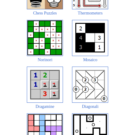
Chess Puzzles
Thermometers
Norinori
Mosaico
Dragamine
Diagonali